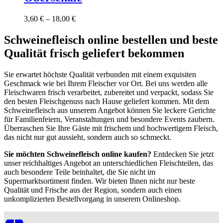
Die
Optionen
3,60
€
–
18,00
€
können
Dieses
auf
Produkt
Schweinefleisch online bestellen und beste
der
weist
Produktseite
Qualität frisch geliefert bekommen
mehrere
gewählt
Varianten
werden
auf.
Sie erwartet höchste Qualität verbunden mit einem exquisiten
Die
Geschmack wie bei Ihrem Fleischer vor Ort. Bei uns werden alle
Optionen
Fleischwaren frisch verarbeitet, zubereitet und verpackt, sodass Sie
können
den besten Fleischgenuss nach Hause geliefert kommen. Mit dem
auf
Schweinefleisch aus unserem Angebot können Sie leckere Gerichte
der
für Familienfeiern, Veranstaltungen und besondere Events zaubern.
Produktseite
Überraschen Sie Ihre Gäste mit frischem und hochwertigem Fleisch,
gewählt
das nicht nur gut aussieht, sondern auch so schmeckt.
werden
Sie möchten Schweinefleisch online kaufen?
Entdecken Sie jetzt
unser reichhaltiges Angebot an unterschiedlichen Fleischteilen, das
auch besondere Teile beinhaltet, die Sie nicht im
Supermarktsortiment finden. Wir bieten Ihnen nicht nur beste
Qualität und Frische aus der Region, sondern auch einen
unkomplizierten Bestellvorgang in unserem Onlineshop.