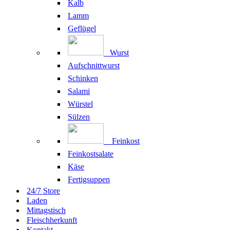
Kalb
Lamm
Geflügel
Wurst
Aufschnittwurst
Schinken
Salami
Würstel
Sülzen
Feinkost
Feinkostsalate
Käse
Fertigsuppen
24/7 Store
Laden
Mittagstisch
Fleischherkunft
Kontakt