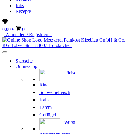
Jobs
Rezepte
Wunschliste
Warenkorb
0,00 €
0
| Anmelden / Registrieren
Navigationsmenü
Startseite
Onlineshop
Fleisch
Rind
Schweinefleisch
Kalb
Lamm
Geflügel
Wurst