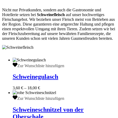
Nicht nur Privatkunden, sondern auch die Gastronomie und
Hotellerie setzen bei
Schweinefleisch
auf unser hochwertiges
Fleischangebot. Wir beziehen unser Fleisch meist von Betrieben aus
der Region. Diese garantieren eine artgerechte Haltung und pflegen
einen respektvollen Umgang mit ihren Tieren. Zudem setzen wir bei
der Fleischzubereitung auf unsere bewährten Familienrezepte, die
unseren Kunden schon seit vielen Jahren Gaumenfreuden bereiten.
Schweinegulasch
Zur Wunschliste hinzufügen
Schweinegulasch
3,60
€
–
18,00
€
Dieses
Produkt
Schweineschnitzel
Zur Wunschliste hinzufügen
weist
von
mehrere
der
Schweineschnitzel von der
Varianten
Oberschale
Oberschale
auf.