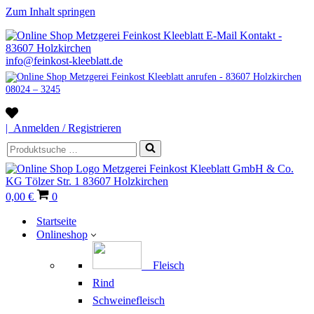
Zum Inhalt springen
info@feinkost-kleeblatt.de
08024 – 3245
Wunschliste
| Anmelden / Registrieren
Suchen
nach …
Warenkorb
0,00 €
0
Startseite
Onlineshop
Fleisch
Rind
Schweinefleisch