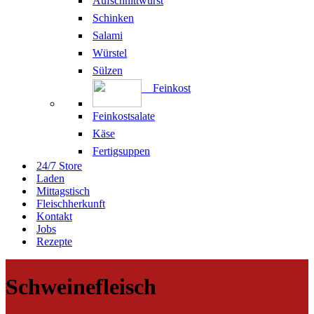
Aufschnittwurst
Schinken
Salami
Würstel
Sülzen
Feinkost
Feinkostsalate
Käse
Fertigsuppen
24/7 Store
Laden
Mittagstisch
Fleischherkunft
Kontakt
Jobs
Rezepte
Schweinefleisch