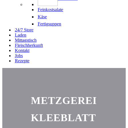
Feinkostsalate
Käse
Fertigsuppen
24/7 Store
Laden
Mittagstisch
Fleischherkunft
Kontakt
Jobs
Rezepte
METZGEREI
KLEEBLATT