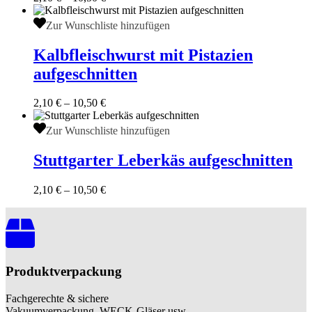
Dieses
Produkt
Kalbfleischwurst
Zur Wunschliste hinzufügen
weist
mit
mehrere
Pistazien
Kalbfleischwurst mit Pistazien
Varianten
aufgeschnitten
aufgeschnitten
auf.
Die
Optionen
2,10
€
–
10,50
€
können
Dieses
auf
Produkt
Stuttgarter
Zur Wunschliste hinzufügen
der
weist
Leberkäs
Produktseite
mehrere
aufgeschnitten
Stuttgarter Leberkäs aufgeschnitten
gewählt
Varianten
werden
auf.
2,10
€
–
10,50
€
Die
Dieses
Optionen
Produkt
können
weist
auf
mehrere
der
Varianten
Produktseite
auf.
gewählt
Produktverpackung
Die
werden
Optionen
Fachgerechte & sichere
können
Vakuumverpackung, WECK-Gläser usw.…