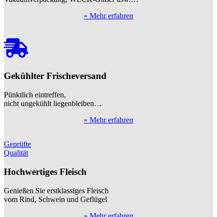
auf
der
» Mehr erfahren
Produktseite
gewählt
werden
Gekühlter Frischeversand
Pünktlich eintreffen,
nicht ungekühlt liegenbleiben…
» Mehr erfahren
Geprüfte
Qualität
Hochwertiges Fleisch
Genießen Sie erstklassiges Fleisch
vom Rind, Schwein und Geflügel
» Mehr erfahren