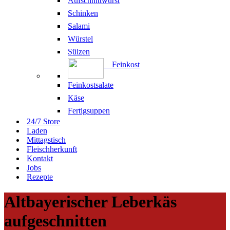
Aufschnittwurst
Schinken
Salami
Würstel
Sülzen
Feinkost
Feinkostsalate
Käse
Fertigsuppen
24/7 Store
Laden
Mittagstisch
Fleischherkunft
Kontakt
Jobs
Rezepte
Altbayerischer Leberkäs
aufgeschnitten