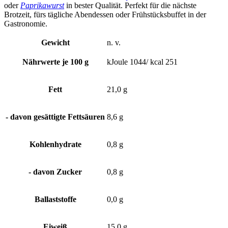
oder
Paprikawurst
in bester Qualität. Perfekt für die nächste
Brotzeit, fürs tägliche Abendessen oder Frühstücksbuffet in der
Gastronomie.
Gewicht
n. v.
Nährwerte je 100 g
kJoule 1044/ kcal 251
Fett
21,0 g
- davon gesättigte Fettsäuren
8,6 g
Kohlenhydrate
0,8 g
- davon Zucker
0,8 g
Ballaststoffe
0,0 g
Eiweiß
15,0 g