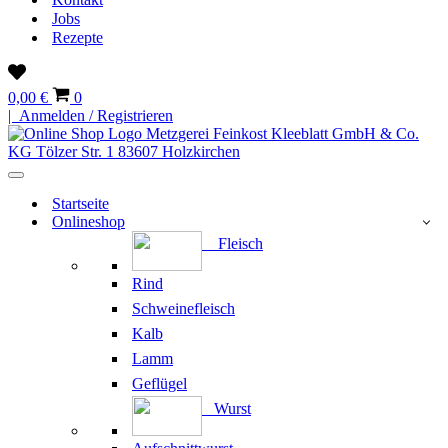
Jobs
Rezepte
Wunschliste
Warenkorb
0,00 €
0
| Anmelden / Registrieren
Navigationsmenü
Startseite
Onlineshop
Fleisch
Rind
Schweinefleisch
Kalb
Lamm
Geflügel
Wurst