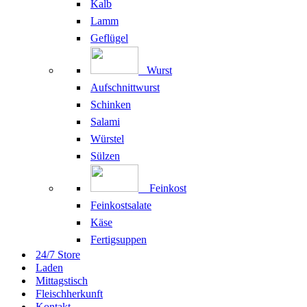
Kalb
Lamm
Geflügel
Wurst
Aufschnittwurst
Schinken
Salami
Würstel
Sülzen
Feinkost
Feinkostsalate
Käse
Fertigsuppen
24/7 Store
Laden
Mittagstisch
Fleischherkunft
Kontakt