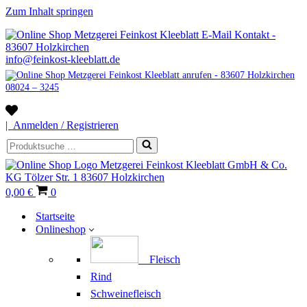
Zum Inhalt springen
info@feinkost-kleeblatt.de
08024 – 3245
Wunschliste
| Anmelden / Registrieren
Suchen
nach …
Warenkorb
0,00 €
0
Startseite
Onlineshop
Fleisch
Rind
Schweinefleisch